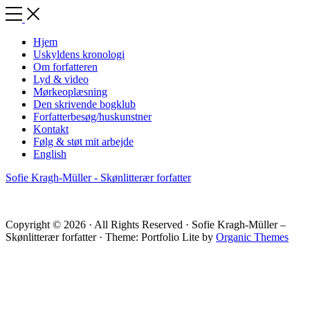
Toggle
Side
Menu
Hjem
Uskyldens kronologi
Om forfatteren
Lyd & video
Mørkeoplæsning
Den skrivende bogklub
Forfatterbesøg/huskunstner
Kontakt
Følg & støt mit arbejde
English
Sofie Kragh-Müller - Skønlitterær forfatter
Copyright © 2026 · All Rights Reserved · Sofie Kragh-Müller –
Skønlitterær forfatter · Theme: Portfolio Lite by
Organic Themes